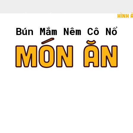
TRANG CHỦ
GIỚI THIỆU
MENU
HÌNH 
Món Ăn