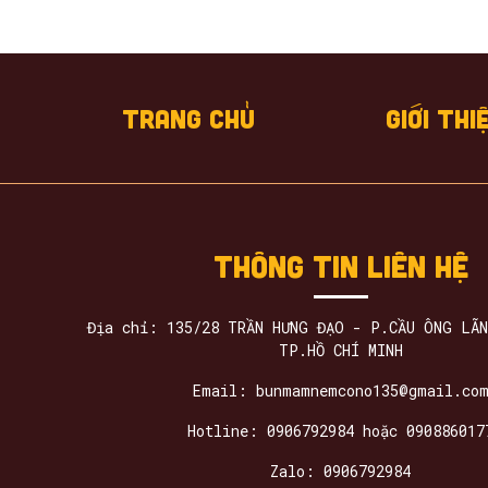
Trang chủ
Giới thi
Thông tin liên hệ
Địa chỉ: 135/28 TRẦN HƯNG ĐẠO - P.CẦU ÔNG LÃN
TP.HỒ CHÍ MINH
Email: bunmamnemcono135@gmail.co
Hotline: 0906792984 hoặc 090886017
Zalo: 0906792984