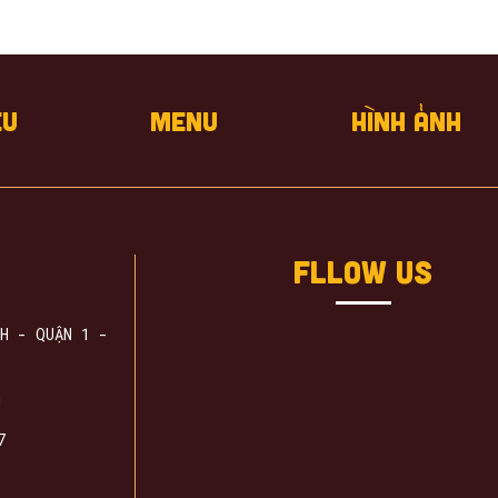
ệu
Menu
Hình ảnh
Fllow Us
H - QUẬN 1 -
m
7