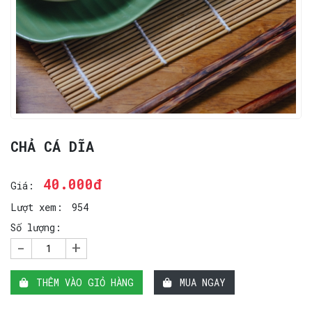
CHẢ CÁ DĨA
40.000đ
Giá:
Lượt xem:
954
Số lượng:
-
+
THÊM VÀO GIỎ HÀNG
MUA NGAY